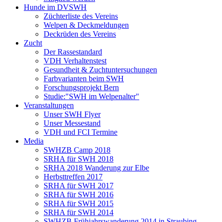
Hunde im DVSWH
Züchterliste des Vereins
Welpen & Deckmeldungen
Deckrüden des Vereins
Zucht
Der Rassestandard
VDH Verhaltenstest
Gesundheit & Zuchtuntersuchungen
Farbvarianten beim SWH
Forschungsprojekt Bern
Studie:"SWH im Welpenalter"
Veranstaltungen
Unser SWH Flyer
Unser Messestand
VDH und FCI Termine
Media
SWHZB Camp 2018
SRHA für SWH 2018
SRHA 2018 Wanderung zur Elbe
Herbsttreffen 2017
SRHA für SWH 2017
SRHA für SWH 2016
SRHA für SWH 2015
SRHA für SWH 2014
SWHZB Frühjahrswanderung 2014 in Straubing